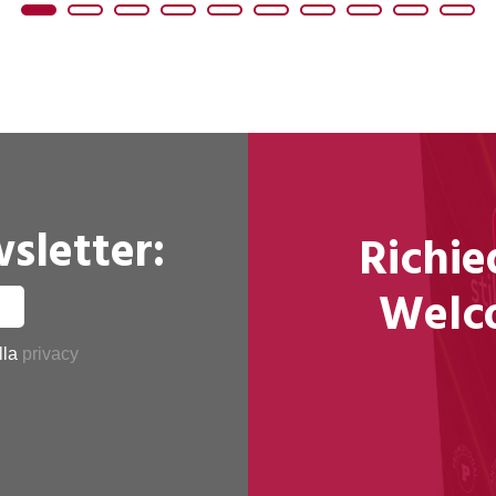
sletter:
Richie
Welco
alla
privacy