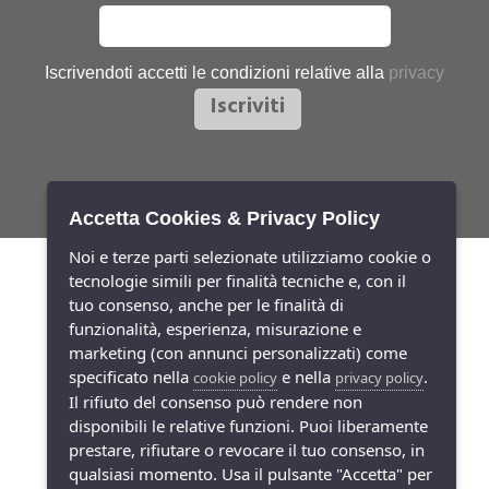
Iscrivendoti accetti le condizioni relative alla
privacy
Accetta Cookies & Privacy Policy
Noi e terze parti selezionate utilizziamo cookie o
tecnologie simili per finalità tecniche e, con il
tuo consenso, anche per le finalità di
funzionalità, esperienza, misurazione e
marketing (con annunci personalizzati) come
specificato nella
e nella
.
cookie policy
privacy policy
Il rifiuto del consenso può rendere non
disponibili le relative funzioni. Puoi liberamente
Via Toscana, 26 | 10099 S.Mauro Torinese (TO) Italy
prestare, rifiutare o revocare il tuo consenso, in
P. IVA IT02241160015
qualsiasi momento. Usa il pulsante "Accetta" per