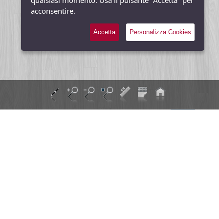
qualsiasi momento. Usa il pulsante "Accetta" per
acconsentire.
Accetta
Personalizza Cookies
Richiedi gratuitamente il
Welcome Set Stilolinea