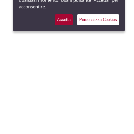
qualsiasi momento. Usa il pulsante "Accetta" per
acconsentire.
Accetta
Personalizza Cookies
Richiedi gratuitamente il
Welcome Set Stilolinea