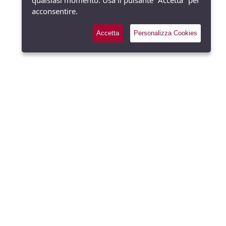
qualsiasi momento. Usa il pulsante "Accetta" per
acconsentire.
Accetta
Personalizza Cookies
Richiedi gratuitamente il
Welcome Set Stilolinea